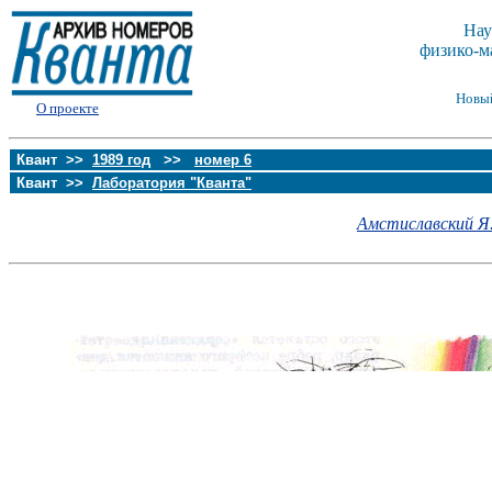
Нау
физико-м
Новы
О проекте
Квант >>
1989 год
>>
номер 6
Квант >>
Лаборатория "Кванта"
Амстиславский Я.