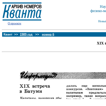
Нау
физико-м
Новы
О проекте
Квант >>
1989 год
>>
номер 6
XIX 