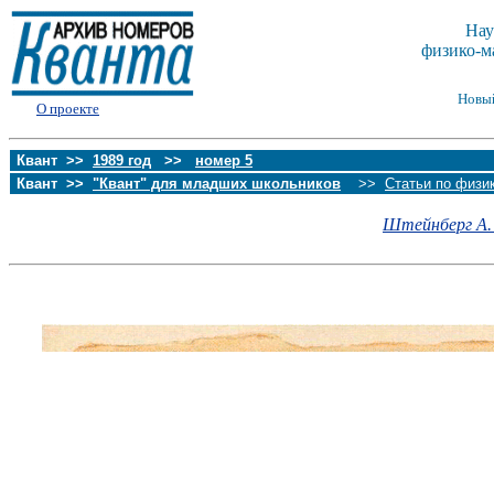
Нау
физико-м
Новы
О проекте
Квант >>
1989 год
>>
номер 5
Квант >>
"Квант" для младших школьников
>>
Статьи по физи
Штейнберг А. 