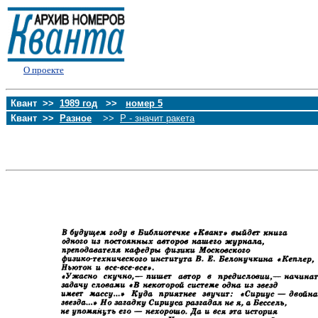
О проекте
Квант >>
1989 год
>>
номер 5
Квант >>
Разное
>>
Р - значит ракета