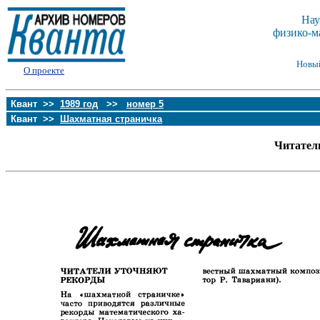
Нау
физико-м
Новы
О проекте
Квант >>
1989 год
>>
номер 5
Квант >>
Шахматная страничка
Читател