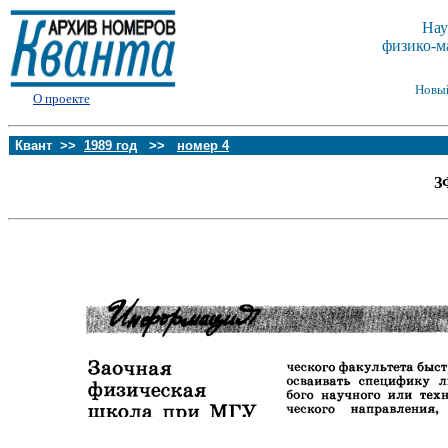
Нау
физико-м
Новы
О проекте
Квант >>
1989 год
>>
номер 4
З