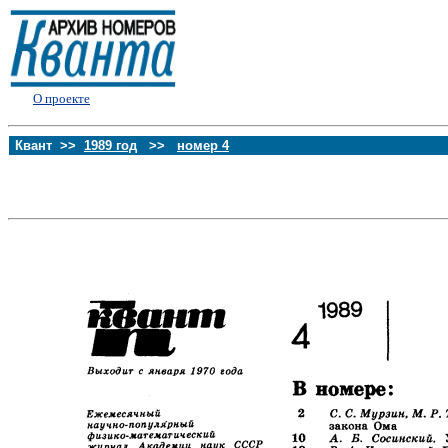
О проекте
Квант >>
1989 год
>>
номер 4