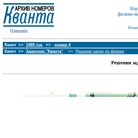
Нау
физико-м
Новы
О проекте
Квант >>
1989 год
>>
номер 4
Квант >>
Задачник "Кванта"
>>
Решения задач по физике
Решения за