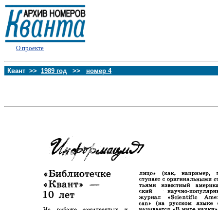
О проекте
Квант >>
1989 год
>>
номер 4