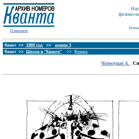
Нау
физико-м
Новы
О проекте
Квант >>
1989 год
>>
номер 3
Квант >>
Школа в "Кванте"
>>
Физика
Черноуцан А. ,
Си