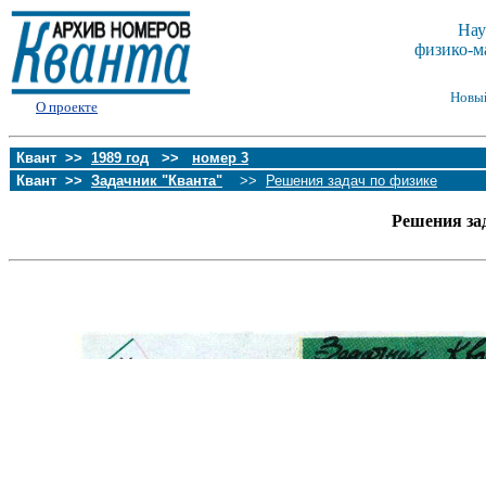
Нау
физико-м
Новы
О проекте
Квант >>
1989 год
>>
номер 3
Квант >>
Задачник "Кванта"
>>
Решения задач по физике
Решения за