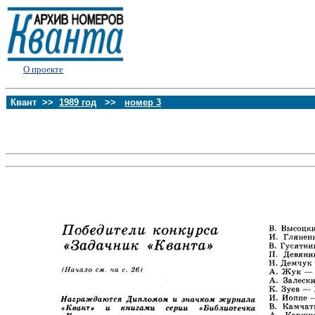
О проекте
Квант >>
1989 год
>>
номер 3