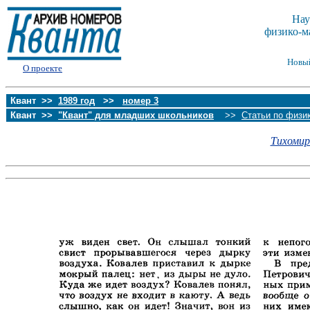
Нау
физико-м
Новы
О проекте
Квант >>
1989 год
>>
номер 3
Квант >>
"Квант" для младших школьников
>>
Статьи по физи
Тихомиро