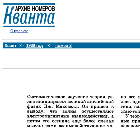
О проекте
Квант >>
1989 год
>>
номер 2