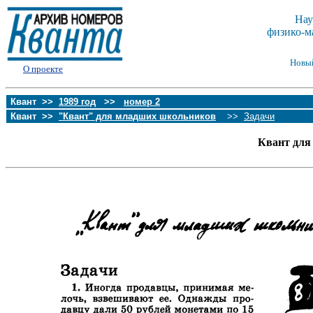
Нау
физико-м
Новы
О проекте
Квант >>
1989 год
>>
номер 2
Квант >>
"Квант" для младших школьников
>>
Задачи
Квант для