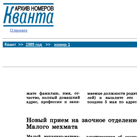
О проекте
Квант >>
1989 год
>>
номер 1