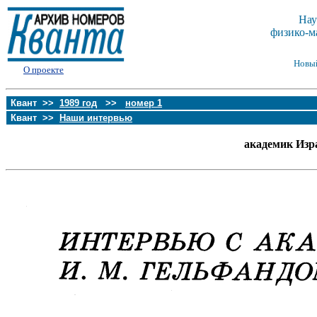
Нау
физико-м
Новы
О проекте
Квант >>
1989 год
>>
номер 1
Квант >>
Наши интервью
академик Изр