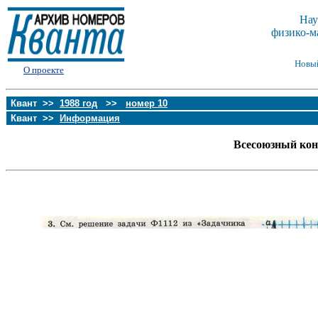
Нау
физико-м
Новы
О проекте
Квант >>
1988 год
>>
номер 10
Квант >>
Информация
Всесоюзный ко