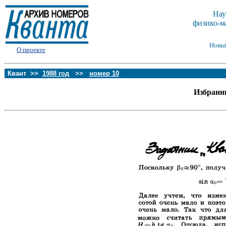
Нау
физико-м
Новы
О проекте
Квант >>
1988 год
>>
номер 10
Избранн