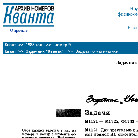
Нау
физико-м
Новы
О проекте
Квант >>
1988 год
>>
номер 9
Квант >>
Задачник "Кванта"
>>
Задачи по математике
Задачник