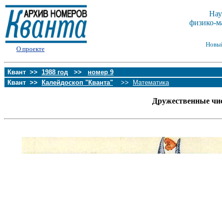
Нау
физико-м
Новы
О проекте
Квант >>
1988 год
>>
номер 9
Квант >>
Калейдоскоп "Кванта"
>>
Математика
Дружественные чис