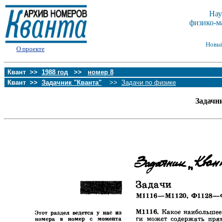
Нау
физико-м
Новы
О проекте
Квант >>
1988 год
>>
номер 8
Квант >>
Задачник "Кванта"
>>
Задачи по физике
Задачн