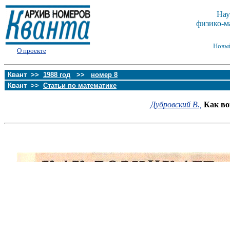
Нау
физико-м
Новы
О проекте
Квант >>
1988 год
>>
номер 8
Квант >>
Статьи по математике
Дубровский В.,
Как во