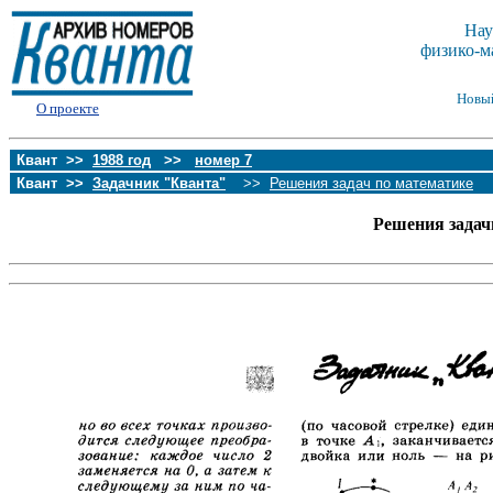
Нау
физико-м
Новы
О проекте
Квант >>
1988 год
>>
номер 7
Квант >>
Задачник "Кванта"
>>
Решения задач по математике
Решения задач