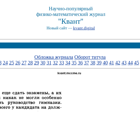
Научно-популярный
физико-математический журнал
"Квант"
Новый сайт —
kvant.digital
Обложка журнала
Оборот титула
3
24
25
26
27
28
29
30
31
32
33
34
35
36
37
38
39
40
41
42
43
44
45