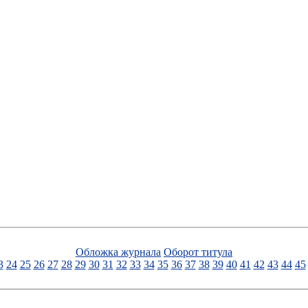
Обложка журнала
Оборот титула
3
24
25
26
27
28
29
30
31
32
33
34
35
36
37
38
39
40
41
42
43
44
45