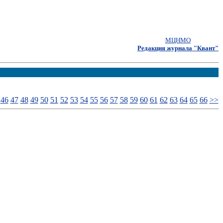
МЦНМО
Редакция журнала "Квант"
46
47
48
49
50
51
52
53
54
55
56
57
58
59
60
61
62
63
64
65
66
>>