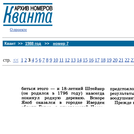
О проекте
Квант >>
1988 год
>>
номер 7
стp.
<<
1
2
3
4
5
6
7
8
9
10
11
12
13
14
15
16
17
18
19
20
21
22
2