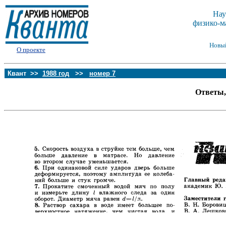
Нау
физико-м
Новы
О проекте
Квант >>
1988 год
>>
номер 7
Ответы,