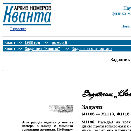
Нау
физико-м
Новы
О проекте
Квант >>
1988 год
>>
номер 6
Квант >>
Задачник "Кванта"
>>
Задачи по математике
Задачник