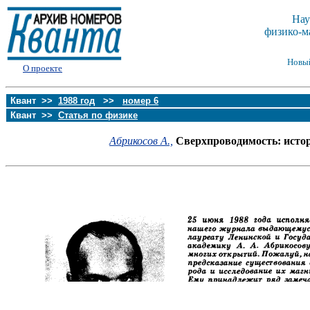
Нау
физико-м
Новы
О проекте
Квант >>
1988 год
>>
номер 6
Квант >>
Статья по физике
Абрикосов А.,
Сверхпроводимость: истор