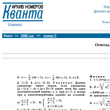
Нау
физико-м
Новы
О проекте
Квант >>
1988 год
>>
номер 5
Ответы,