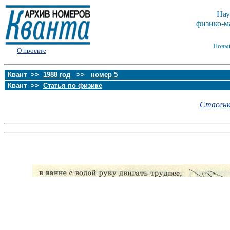
Нау
физико-м
Новы
О проекте
Квант >>
1988 год
>>
номер 5
Квант >>
Статья по физике
Стасенко