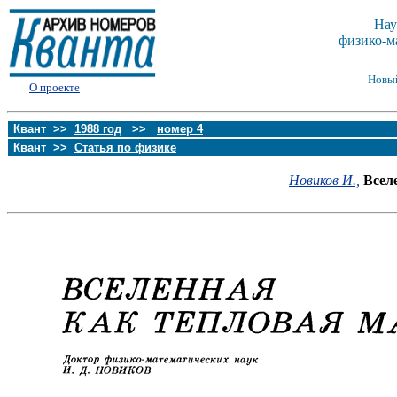
Нау
физико-м
Новы
О проекте
Квант >>
1988 год
>>
номер 4
Квант >>
Статья по физике
Новиков И.,
Всел