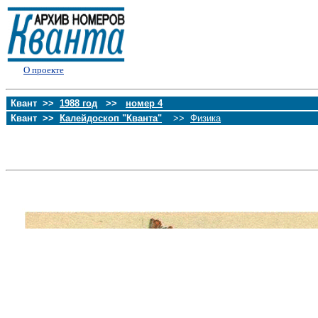
О проекте
Квант >>
1988 год
>>
номер 4
Квант >>
Калейдоскоп "Кванта"
>>
Физика