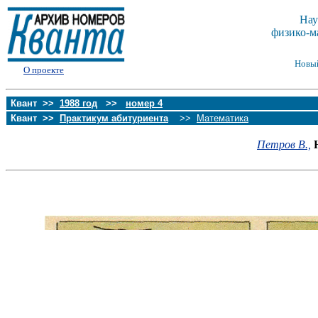
Нау
физико-м
Новы
О проекте
Квант >>
1988 год
>>
номер 4
Квант >>
Практикум абитуриента
>>
Математика
Петров В.,