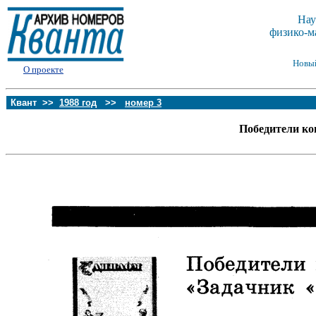
Нау
физико-м
Новы
О проекте
Квант >>
1988 год
>>
номер 3
Победители ко