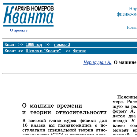
Нау
физико-м
Новы
О проекте
Квант >>
1988 год
>>
номер 3
Квант >>
Школа в "Кванте"
>>
Физика
Черноуцан А.,
О машине 