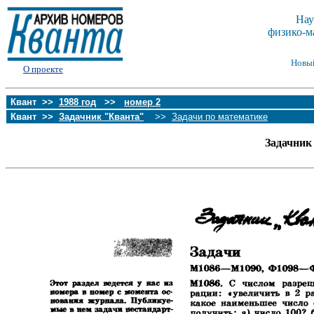
Нау
физико-м
Новы
О проекте
Квант >>
1988 год
>>
номер 2
Квант >>
Задачник "Кванта"
>>
Задачи по математике
Задачник