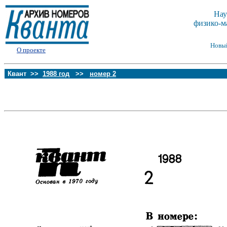
Нау
физико-м
Новы
О проекте
Квант >>
1988 год
>>
номер 2