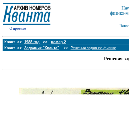
Нау
физико-м
Новы
О проекте
Квант >>
1988 год
>>
номер 2
Квант >>
Задачник "Кванта"
>>
Решения задач по физике
Решения за