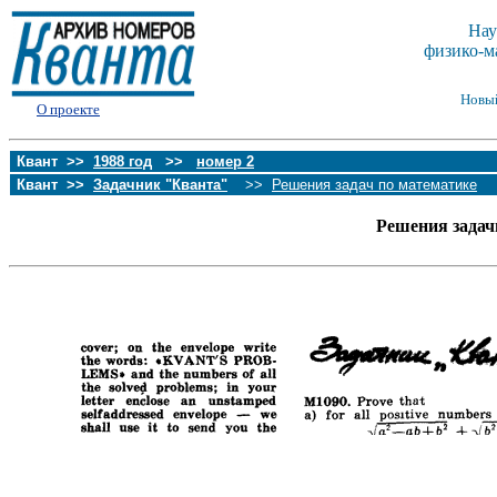
Нау
физико-м
Новы
О проекте
Квант >>
1988 год
>>
номер 2
Квант >>
Задачник "Кванта"
>>
Решения задач по математике
Решения задач