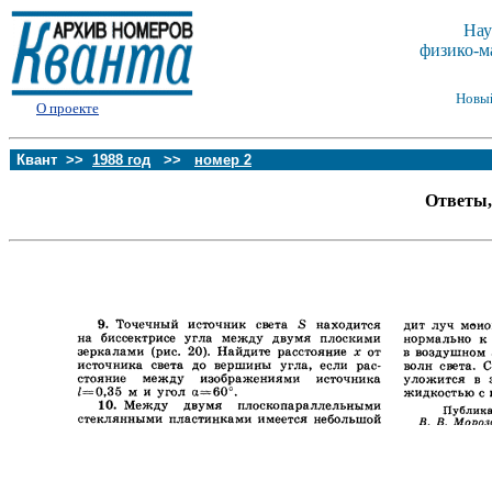
Нау
физико-м
Новы
О проекте
Квант >>
1988 год
>>
номер 2
Ответы,