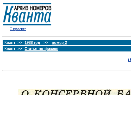
О проекте
Квант >>
1988 год
>>
номер 2
Квант >>
Статья по физике
П