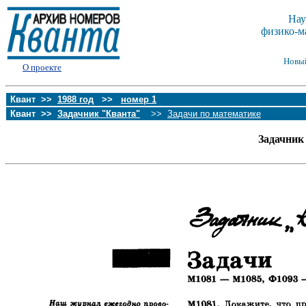
Нау
физико-м
Новы
О проекте
Квант >>
1988 год
>>
номер 1
Квант >>
Задачник "Кванта"
>>
Задачи по математике
Задачник