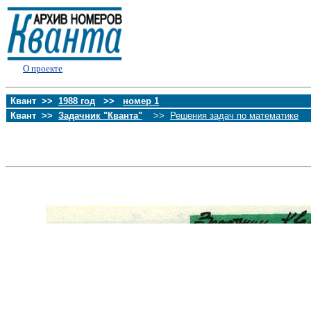
О проекте
Квант >>
1988 год
>>
номер 1
Квант >>
Задачник "Кванта"
>>
Решения задач по математике