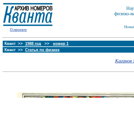
Нау
физико-м
Новы
О проекте
Квант >>
1988 год
>>
номер 1
Квант >>
Статья по физике
Каганов 