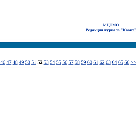
МЦНМО
Редакция журнала "Квант"
46
47
48
49
50
51
52
53
54
55
56
57
58
59
60
61
62
63
64
65
66
>>