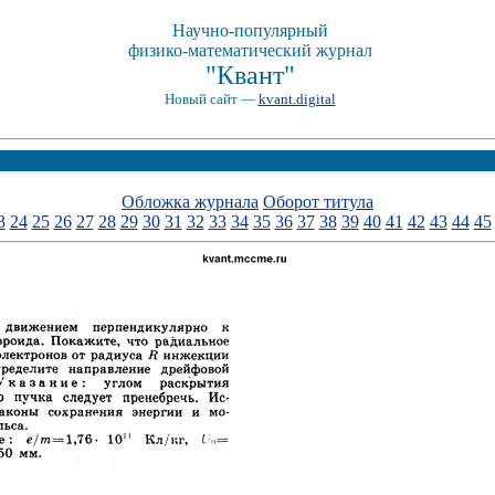
Научно-популярный
физико-математический журнал
"Квант"
Новый сайт —
kvant.digital
Обложка журнала
Оборот титула
3
24
25
26
27
28
29
30
31
32
33
34
35
36
37
38
39
40
41
42
43
44
45