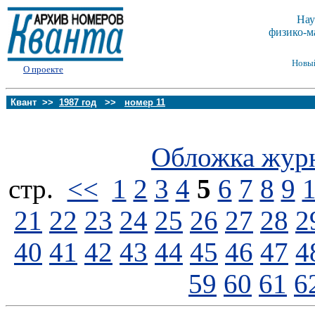
Нау
физико-м
Новы
О проекте
Квант >>
1987 год
>>
номер 11
Обложка жур
стp.
<<
1
2
3
4
5
6
7
8
9
21
22
23
24
25
26
27
28
2
40
41
42
43
44
45
46
47
4
59
60
61
6