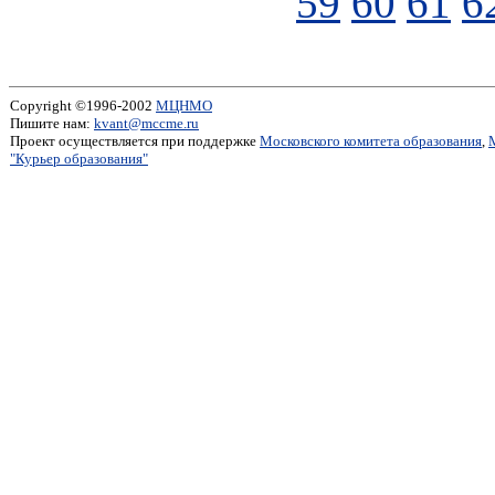
59
60
61
6
Copyright ©1996-2002
МЦНМО
Пишите нам:
kvant@mccme.ru
Проект осуществляется при поддержке
Московского комитета образования
,
"Курьер образования"