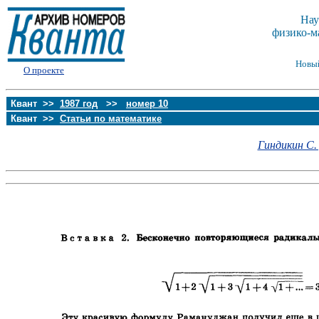
Нау
физико-м
Новы
О проекте
Квант >>
1987 год
>>
номер 10
Квант >>
Статьи по математике
Гиндикин С. 