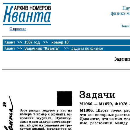
Нау
физико-м
Новы
О проекте
Квант >>
1987 год
>>
номер 10
Квант >>
Задачник "Кванта"
>>
Задачи по физике
Задачн