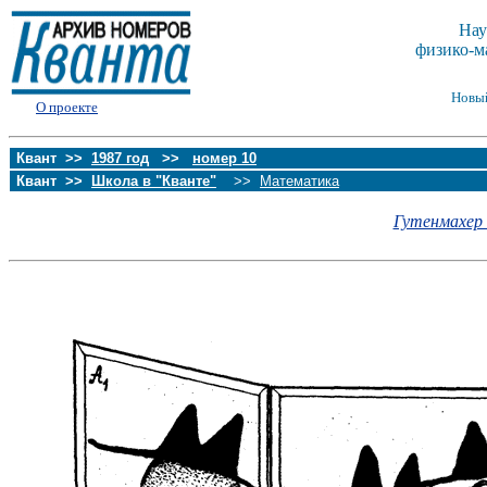
Нау
физико-м
Новы
О проекте
Квант >>
1987 год
>>
номер 10
Квант >>
Школа в "Кванте"
>>
Математика
Гутенмахер В