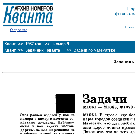
Нау
физико-м
Новы
О проекте
Квант >>
1987 год
>>
номер 9
Квант >>
Задачник "Кванта"
>>
Задачи по математике
Задачник